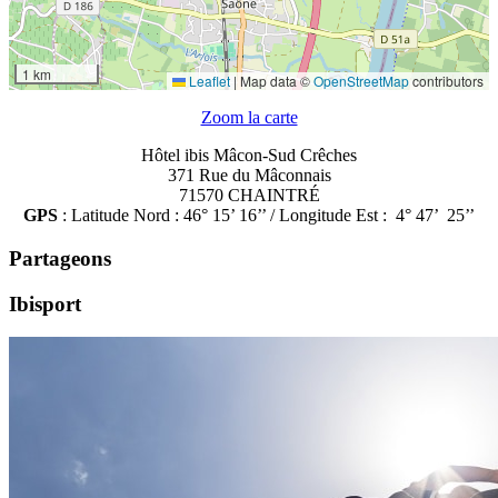
1 km
Leaflet
|
Map data ©
OpenStreetMap
contributors
Zoom la carte
Hôtel ibis Mâcon-Sud Crêches
371 Rue du Mâconnais
71570 CHAINTRÉ
GPS
: Latitude Nord : 46° 15’ 16’’ / Longitude Est : 4° 47’ 25’’
Partageons
Ibisport