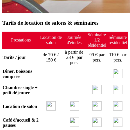
Tarifs de location de salons & séminaires
Séminaire
Location de
Journée
Séminaire
Prestations
1/2
salon
d'études
résidentiel
résidentiel
à partir de
de 70 € à
99 € par
119 € par
Tarifs / jour
28 € par
150 €
pers.
pers.
pers.
Dîner, boissons
comprise
Chambre single +
petit déjeuner
Location de salon
Café d'accueil & 2
pauses